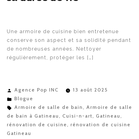
Une armoire de cuisine bien entretenue
conserve son aspect et sa solidité pendant
de nombreuses années. Nettoyer
régulièrement, protéger les […]
Publié
Agence Pop INC
13 août 2025
par
Publié
Blogue
dans
Étiquettes :
Armoire de salle de bain
,
Armoire de salle
de bain à Gatineau
,
Cuisi-n-art
,
Gatineau
,
rénovation de cuisine
,
rénovation de cuisine
Gatineau