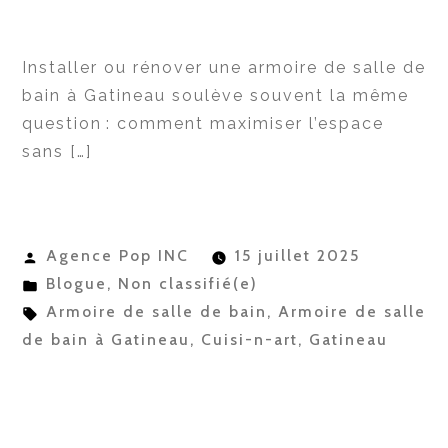
Installer ou rénover une armoire de salle de
bain à Gatineau soulève souvent la même
question : comment maximiser l’espace
sans […]
Publié
Agence Pop INC
15 juillet 2025
par
Publié
Blogue
,
Non classifié(e)
dans
Étiquettes :
Armoire de salle de bain
,
Armoire de salle
de bain à Gatineau
,
Cuisi-n-art
,
Gatineau