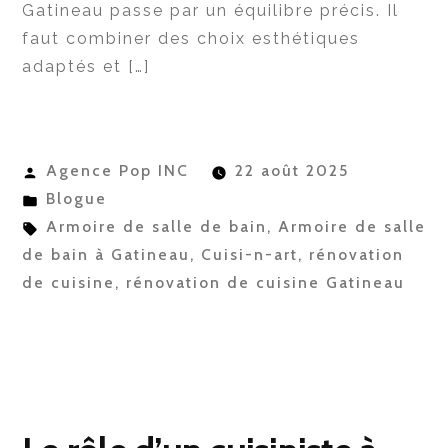
Gatineau passe par un équilibre précis. Il
faut combiner des choix esthétiques
adaptés et […]
Publié
Agence Pop INC
22 août 2025
par
Publié
Blogue
dans
Étiquettes :
Armoire de salle de bain
,
Armoire de salle
de bain à Gatineau
,
Cuisi-n-art
,
rénovation
de cuisine
,
rénovation de cuisine Gatineau