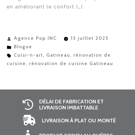
en améliorant le confort […]
Publié
Agence Pop INC
15 juillet 2025
par
Publié
Blogue
dans
Étiquettes :
Cuisi-n-art
,
Gatineau
,
rénovation de
cuisine
,
rénovation de cuisine Gatineau
DÉLAI DE FABRICATION ET
LIVRAISON IMBATTABLE
LIVRAISON À PLAT OU MONTÉ