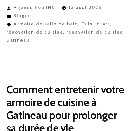
Publié
Agence Pop INC
13 août 2025
par
Publié
Blogue
dans
Étiquettes :
Armoire de salle de bain
,
Cuisi-n-art
,
rénovation de cuisine
,
rénovation de cuisine
Gatineau
Comment entretenir votre
armoire de cuisine à
Gatineau pour prolonger
sa durée de vie