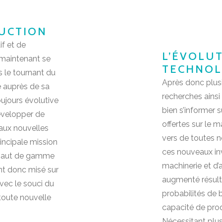
UCTION
f et de
L’ÉVOLUT
 maintenant se
TECHNOL
s le tournant du
Après donc plusi
é auprès de sa
recherches ainsi
oujours évolutive
bien s’informer 
développer de
offertes sur le 
aux nouvelles
vers de toutes n
incipale mission
ces nouveaux in
s haut de gamme
machinerie et d
ont donc misé sur
augmenté résulta
avec le souci du
probabilités de 
 toute nouvelle
capacité de prod
Nécessitant plus