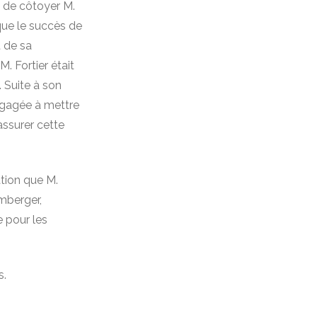
e de côtoyer M.
que le succès de
t de sa
. Fortier était
. Suite à son
ngagée à mettre
 assurer cette
tion que M.
mberger,
e pour les
s.