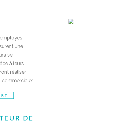
0 employés
ssurent une
ura se
âce à leurs
ont réaliser
et commerciaux.
ART
ATEUR DE