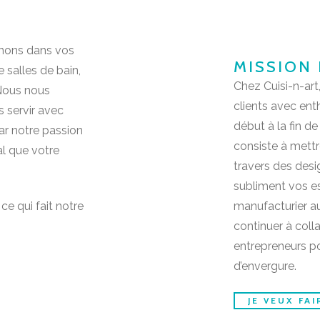
enons dans vos
MISSION 
 salles de bain,
Chez Cuisi-n-art
 Nous nous
clients avec ent
s servir avec
début à la fin d
ar notre passion
consiste à mettr
al que votre
travers des desig
subliment vos es
ce qui fait notre
manufacturier 
continuer à coll
entrepreneurs po
d’envergure.
JE VEUX FA