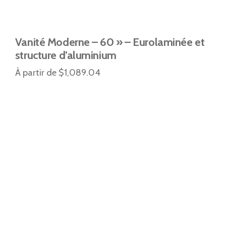
Vanité Moderne – 60 » – Eurolaminée et
structure d’aluminium
À partir de $1,089.04
NOS PARTENAIRES D’AFFAIRE
Cuisi-n-art, le choix incontournable des
entrepreneurs généraux. Notre flexibilité
dans le processus d’achat et notre
rapport qualité-prix imbattable font de