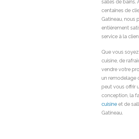
salles de bains.
centaines de clie
Gatineau, nous 
entièrement sati
service à la clie
Que vous soyez 
cuisine, de rafra
vendre votre pro
un remodelage c
peut vous offrir
conception, la fab
cuisine
et de sal
Gatineau.