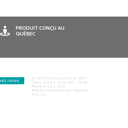
PRODUIT CONÇU AU
QUÉBEC
© 2019-2026 CUISI-N-ART.
DEZ-VOUS
Tous droits réservés - Web
Marketing | SEO
Référencement par
Agence
Pop Inc
.